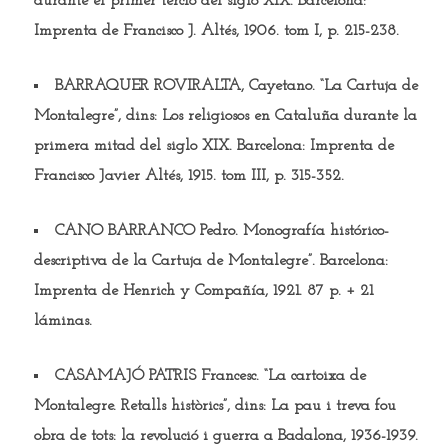
durante el primer tercio del siglo XIX. Barcelona:
Imprenta de Francisco J. Altés, 1906. tom I, p. 215-238.
BARRAQUER ROVIRALTA, Cayetano.
“La Cartuja de
Montalegre”, dins: Los religiosos en Cataluña durante la
primera mitad del siglo XIX. Barcelona: Imprenta de
Francisco Javier Altés, 1915. tom III, p. 315-352.
C
ANO BARRANCO Pedro.
Monografía histórico-
descriptiva de la Cartuja de Montalegre”. Barcelona:
Imprenta de Henrich y Compañía, 1921. 87 p. + 21
láminas.
CASAMAJÓ PATRIS Francesc.
“La cartoixa de
Montalegre. Retalls històrics”, dins: La pau i treva fou
obra de tots: la revolució i guerra a Badalona, 1936-1939.