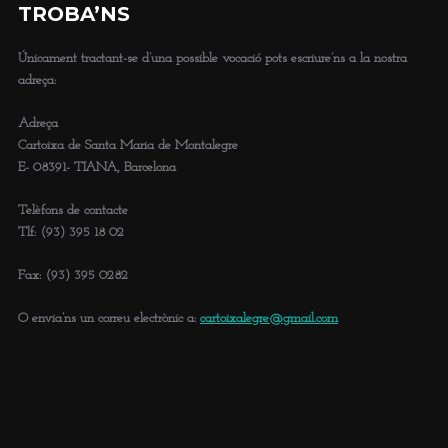
TROBA’NS
Únicament tractant-se d’una possible vocació pots escriure’ns a la nostra
adreça:
Adreça
Cartoixa de Santa Maria de Montalegre
E- 08391- TIANA, Barcelona
Telèfons de contacte
Tlf: (93) 395 18 02
Fax: (93) 395 0282
O envia’ns un correu electrònic a:
cartoixalegre@gmail.com