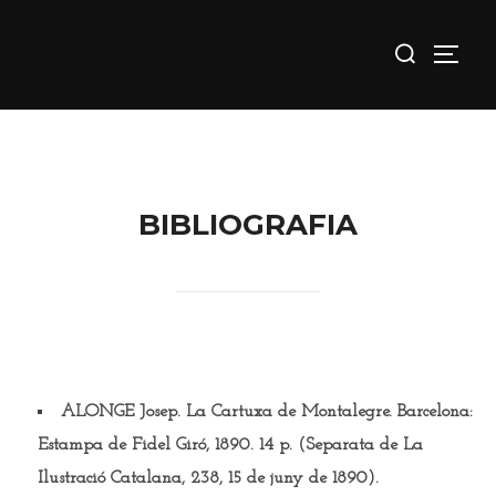
Saltar
Buscar:
al
ALTE
contenido
BIBLIOGRAFIA
ALONGE Josep
. La Cartuxa de Montalegre. Barcelona:
Estampa de Fidel Giró, 1890. 14 p. (Separata de La
Ilustració Catalana, 238, 15 de juny de 1890).