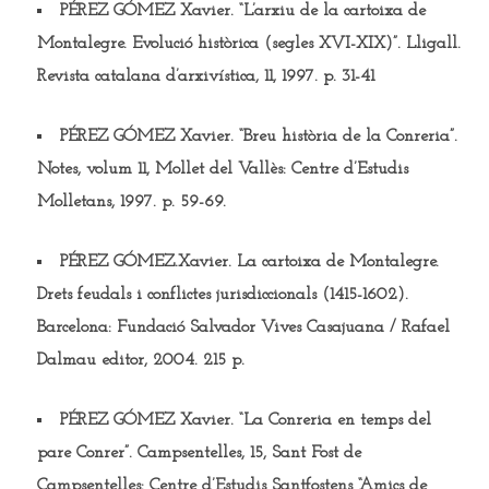
PÉREZ GÓMEZ Xavier
. “L’arxiu de la cartoixa de
Montalegre. Evolució històrica (segles XVI-XIX)”. Lligall.
Revista catalana d’arxivística, 11, 1997. p. 31-41
PÉREZ GÓMEZ Xavier.
“Breu història de la Conreria”.
Notes, volum 11, Mollet del Vallès: Centre d’Estudis
Molletans, 1997. p. 59-69.
PÉREZ GÓMEZ.Xavier.
La cartoixa de Montalegre.
Drets feudals i conflictes jurisdiccionals (1415-1602).
Barcelona: Fundació Salvador Vives Casajuana / Rafael
Dalmau editor, 2004. 215 p.
PÉREZ GÓMEZ Xavier
. “La Conreria en temps del
pare Conrer”. Campsentelles, 15, Sant Fost de
Campsentelles: Centre d’Estudis Santfostens “Amics de