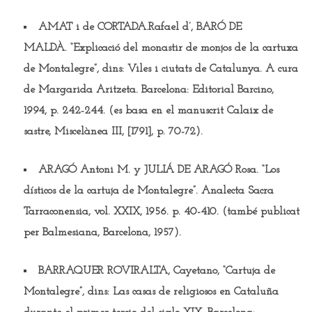
AMAT i de CORTADA.Rafael d’, BARÓ DE
MALDÀ.
“Explicació del monastir de monjos de la cartuxa
de Montalegre”, dins: Viles i ciutats de Catalunya. A cura
de Margarida Aritzeta. Barcelona: Editorial Barcino,
1994, p. 242-244. (es basa en el manuscrit Calaix de
sastre, Miscelànea III, [1791], p. 70-72).
ARAGÓ Antoni M. y JULIÁ DE ARAGÓ Rosa.
“Los
dísticos de la cartuja de Montalegre”. Analecta Sacra
Tarraconensia, vol. XXIX, 1956. p. 40-410. (també publicat
per Balmesiana, Barcelona, 1957).
BARRAQUER ROVIRALTA,
Cayetano, “Cartuja de
Montalegre”, dins: Las casas de religiosos en Cataluña