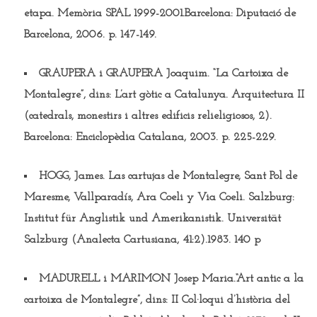
etapa. Memòria SPAL 1999-2001.Barcelona: Diputació de
Barcelona, 2006. p. 147-149.
GRAUPERA i GRAUPERA Joaquim.
“La Cartoixa de
Montalegre”, dins: L’art gòtic a Catalunya. Arquitectura II
(catedrals, monestirs i altres edificis relieligiosos, 2).
Barcelona: Enciclopèdia Catalana, 2003. p. 225-229.
HOGG, James.
Las cartujas de Montalegre, Sant Pol de
Maresme, Vallparadís, Ara Coeli y Via Coeli. Salzburg:
Institut für Anglistik und Amerikanistik. Universität
Salzburg (Analecta Cartusiana, 41:2).1983. 140 p
MADURELL i MARIMON Josep Maria.
“Art antic a la
cartoixa de Montalegre”, dins: II Col·loqui d’història del