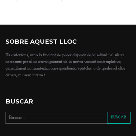
SOBRE AQUEST LLOC
Els cartoixans, amb la finalitat de poder disposar de la solitud i el silenci
necessaris per al desenvolupament de la nostra vocació contemplativa,
generalment no mantenim correspondència epistolar, o de qualsevol altre
gènere, ni usem internet.
BUSCAR
Buscar:
BUSCAR